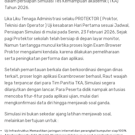
dalam persiapan Simulasi Tes Kemampuan akademik (TKA)
Tahun 2026.
Lika Liku Tenaga Administrasi selaku PROTEKTOR ( Proktor,
Teknisi dan Operator ) Uji kesabaran Hari Pertama sesuai Jadwal,
Persiapan Simulasi di mulai pada Senin, 23 Februari 2026, Sejak
pagi Protektor sekolah telah bersiap di depan layar monitor,
Namun tantangga muncul ketika proses login Exam Browser
Proktor mengalami kendala. karena dilakukan pemeliharaan
serta peningkatan performa dan aplikasi.
Setelah pemantauan berkala dan berkoordinasi dengan dinas
terkait, proser login aplikasi Exambrowser berhasil, Raut waajah
lega terpancar dari para Tim Panitia TKA, Simulasi segera
dilanjutkan dengan lancar. Para Peserta didik nampak antusias
mencoba fitur-fitur pada aplikasi ujian, mulai dari
mengkonfirmasi data diri hingga menjawab soal ganda.
Simulasi ini bukan sekedar ajang latihan menjawab soal,
melainkan bertujuan untuk :
Uji Infrastruktur, Memastikan jaringan internet dan perangkat kumputer siap 100%.