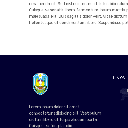
urna hendrerit. Sed nisl dui, ornare id tellus bibend
Quisque venenatis libero fermentum ipsum mattis pre
malesuada elit. Duis sagittis dolor velit, vitae dictum
Pellentesque ut condimentum libero. Suspendisse poten
LINKS
Lorem ipsum dolor sit amet,
consectetur adipiscing elit. Vestibulum
dictum libero ut turpis aliquam porta.
Quisque eu fringilla odio.