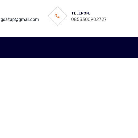
TELEPON:
gsatap@gmail.com
0853300902727