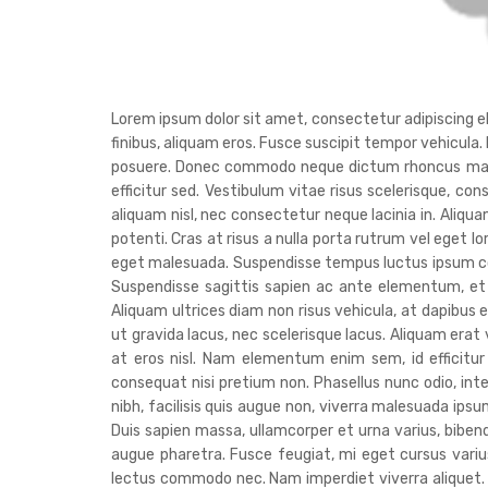
Lorem ipsum dolor sit amet, consectetur adipiscing elit
finibus, aliquam eros. Fusce suscipit tempor vehicula.
posuere. Donec commodo neque dictum rhoncus malesua
efficitur sed. Vestibulum vitae risus scelerisque, con
aliquam nisl, nec consectetur neque lacinia in. Aliq
potenti. Cras at risus a nulla porta rutrum vel eget l
eget malesuada. Suspendisse tempus luctus ipsum co
Suspendisse sagittis sapien ac ante elementum, et 
Aliquam ultrices diam non risus vehicula, at dapibus e
ut gravida lacus, nec scelerisque lacus. Aliquam era
at eros nisl. Nam elementum enim sem, id efficitur
consequat nisi pretium non. Phasellus nunc odio, in
nibh, facilisis quis augue non, viverra malesuada ipsum
Duis sapien massa, ullamcorper et urna varius, bib
augue pharetra. Fusce feugiat, mi eget cursus varius,
lectus commodo nec. Nam imperdiet viverra aliquet. Nu