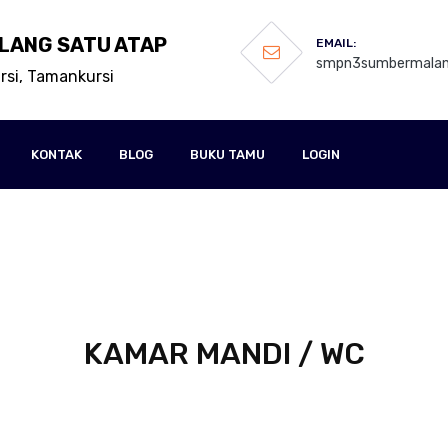
LANG SATU ATAP
EMAIL:
smpn3sumbermalan
ursi, Tamankursi
KONTAK
BLOG
BUKU TAMU
LOGIN
KAMAR MANDI / WC