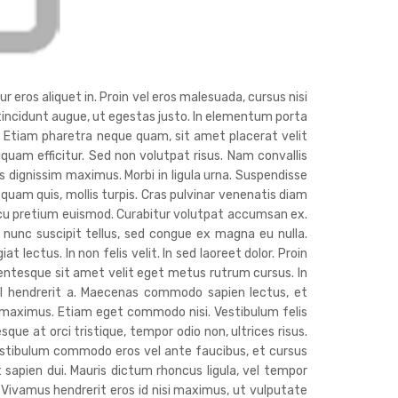
r eros aliquet in. Proin vel eros malesuada, cursus nisi
c tincidunt augue, ut egestas justo. In elementum porta
. Etiam pharetra neque quam, sit amet placerat velit
liquam efficitur. Sed non volutpat risus. Nam convallis
 dignissim maximus. Morbi in ligula urna. Suspendisse
 quam quis, mollis turpis. Cras pulvinar venenatis diam
cu pretium euismod. Curabitur volutpat accumsan ex.
nunc suscipit tellus, sed congue ex magna eu nulla.
lectus. In non felis velit. In sed laoreet dolor. Proin
lentesque sit amet velit eget metus rutrum cursus. In
isl hendrerit a. Maecenas commodo sapien lectus, et
s maximus. Etiam eget commodo nisi. Vestibulum felis
sque at orci tristique, tempor odio non, ultrices risus.
estibulum commodo eros vel ante faucibus, et cursus
t sapien dui. Mauris dictum rhoncus ligula, vel tempor
. Vivamus hendrerit eros id nisi maximus, ut vulputate