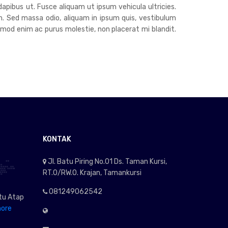
dapibus ut. Fusce aliquam ut ipsum vehicula ultricies.
h. Sed massa odio, aliquam in ipsum quis, vestibulum
euismod enim ac purus molestie, non placerat mi blandit.
KONTAK
Jl. Batu Piring No.01 Ds. Taman Kursi,
RT.0/RW.0. Krajan, Tamankursi
081249062542
tu Atap
ore